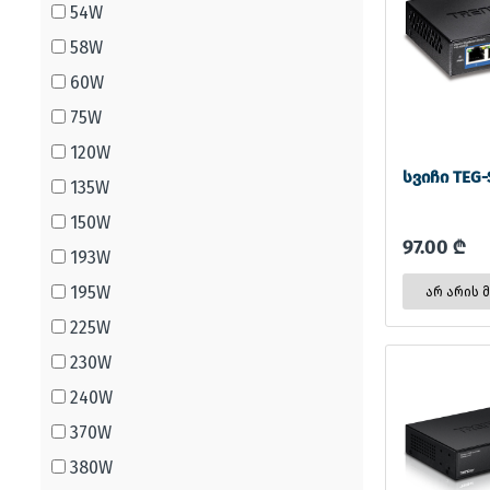
54W
58W
60W
75W
120W
სვიჩი TEG-
135W
150W
97.00 ₾
193W
195W
არ არის 
225W
230W
240W
370W
380W