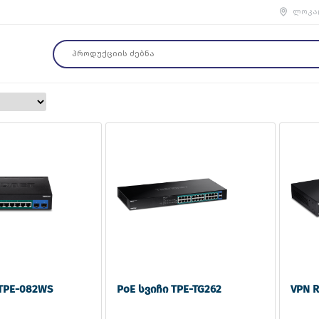
ლოკა
 TPE-082WS
PoE სვიჩი TPE-TG262
VPN R