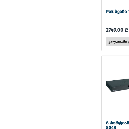
PoE სვიჩი
2749.00 ₾
8 პორტიან
804R