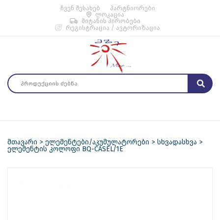
ჩვენ შესახებ
პარტნიორები
ლოკაცია
მიტანის პირობები
რეგისტრაცია / ავტორიზაცია
მთავარი
ელემენტები/აკუმულატორები
სხვადასხვა
ელემენტის კოლოფი BQ-CASEL/1E