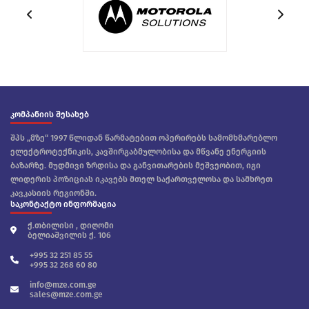
კომპანიის შესახებ
შპს „მზე“ 1997 წლიდან წარმატებით ოპერირებს სამომხმარებლო
ელექტროტექნიკის, კავშირგაბმულობისა და მწვანე ენერგიის
ბაზარზე. მუდმივი ზრდისა და განვითარების მეშვეობით, იგი
ლიდერის პოზიციას იკავებს მთელ საქართველოსა და სამხრეთ
კავკასიის რეგიონში.
საკონტაქტო ინფორმაცია
ქ.თბილისი , დიღომი
ბელიაშვილის ქ. 106
+995 32 251 85 55
+995 32 268 60 80
info@mze.com.ge
sales@mze.com.ge