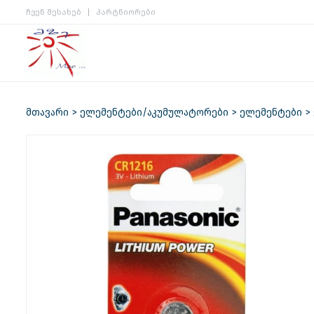
ჩვენ შესახებ
პარტნიორები
მთავარი
ელემენტები/აკუმულატორები
ელემენტები