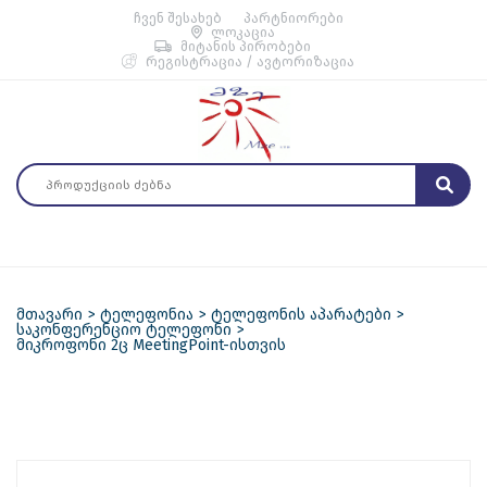
ჩვენ შესახებ
პარტნიორები
ლოკაცია
მიტანის პირობები
რეგისტრაცია / ავტორიზაცია
მთავარი
ტელეფონია
ტელეფონის აპარატები
საკონფერენციო ტელეფონი
მიკროფონი 2ც MeetingPoint-ისთვის